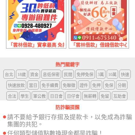
「雲林借款」實拿最高 免押免保 | 30萬內 首借優惠
「雲林借款」借錢借款中心 額度
熱門關鍵字
台北
18歲
資金
息低保密
民間
免押免保
3萬
10萬
快速
快速放款
當日
免手續費
免聯徵
證件
免押
免保
分期
合法
學生
軍公教
日日會
日仔會
無薪轉
免留
互助會
防詐騙提醒
請不要給予銀行存摺及提款卡，以免成為詐騙
集團的共犯。
任何類型儲值點數換現金都是詐騙！