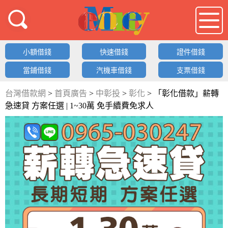
借錢LOGO
小額借錢
快速借錢
證件借錢
當鋪借錢
汽機車借錢
支票借錢
台灣借款網
>
首頁廣告
>
中彰投
>
彰化
>
「彰化借款」薪轉
急速貸 方案任選 | 1~30萬 免手續費免求人