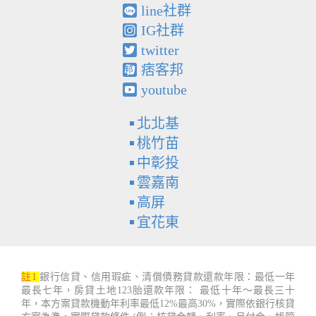
line社群
IG社群
twitter
痞客邦
youtube
北北基
桃竹苗
中彰投
雲嘉南
高屏
宜花東
註1
銀行信貸、信用瑕疵、清償債務貸款還款年限：最低一年
最長七年，房貸土地123胎還款年限： 最低十年～最長三十
年，本方案貸款機動年利率最低12%最高30%，實際依銀行核貸