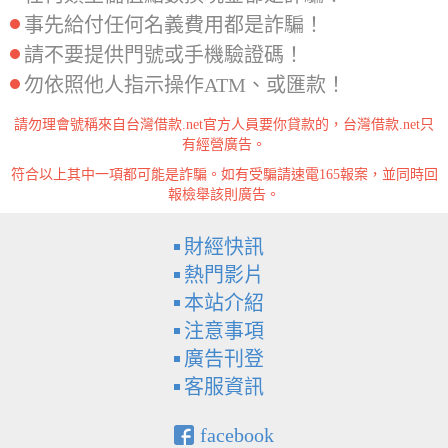
事先給付任何名義費用都是詐騙！
請不要提供門號或手機驗證碼！
勿依照他人指示操作ATM、或匯款！
請勿理會號稱來自台灣借款.net官方人員要你貸款的，台灣借款.net只
有經營廣告。
符合以上其中一項都可能是詐騙。如有受騙請速電165報案，並同時回
報檢舉該則廣告。
財經快訊
熱門影片
本站介紹
注意事項
廣告刊登
客服資訊
facebook