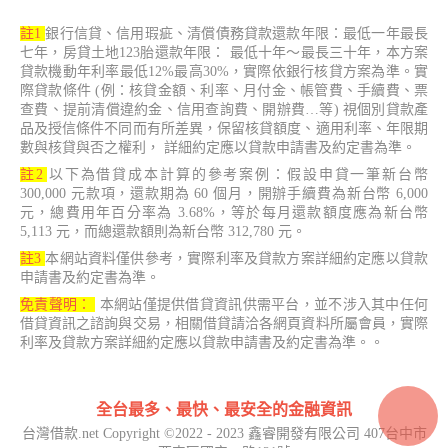
註1
銀行信貸、信用瑕疵、清償債務貸款還款年限：最低一年最長
七年，房貸土地123胎還款年限： 最低十年～最長三十年，本方案
貸款機動年利率最低12%最高30%，實際依銀行核貸方案為準。實
際貸款條件 (例：核貸金額、利率、月付金、帳管費、手續費、票
查費、提前清償違約金、信用查詢費、開辦費…等) 視個別貸款產
品及授信條件不同而有所差異，保留核貸額度、適用利率、年限期
數與核貸與否之權利， 詳細約定應以貸款申請書及約定書為準。
註2
以下為借貸成本計算的參考案例：假設申貸一筆新台幣
300,000 元款項，還款期為 60 個月，開辦手續費為新台幣 6,000
元，總費用年百分率為 3.68%，等於每月還款額度應為新台幣
5,113 元，而總還款額則為新台幣 312,780 元。
註3
本網站資料僅供參考，實際利率及貸款方案詳細約定應以貸款
申請書及約定書為準。
免責聲明：
本網站僅提供借貸資訊供需平台，並不涉入其中任何
借貸資訊之諮詢與交易，相關借貸請洽各網頁資料所屬會員，實際
利率及貸款方案詳細約定應以貸款申請書及約定書為準。。
全台最多、最快、最安全的金融資訊
台灣借款.net Copyright ©2022 - 2023 鑫睿開發有限公司 407台中市