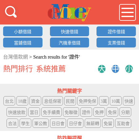
借錢LOGO
小額借錢
快速借錢
證件借錢
當鋪借錢
汽機車借錢
支票借錢
台灣借款網
>
Search results for '證件'
熱門排行
系統推薦
大
中
小
熱門關鍵字
台北
18歲
資金
息低保密
民間
免押免保
3萬
10萬
快速
快速放款
當日
免手續費
免聯徵
證件
免押
免保
分期
合法
學生
軍公教
日日會
日仔會
無薪轉
免留
互助會
防詐騙提醒