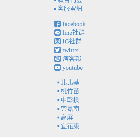
廣告刊登
客服資訊
facebook
line社群
IG社群
twitter
痞客邦
youtube
北北基
桃竹苗
中彰投
雲嘉南
高屏
宜花東