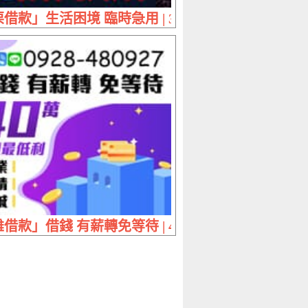
 優惠利息 輕鬆貸
借款」生活困境 臨時急用 | 30萬內 代償高利免押
內 條件好談
借款」借錢 有薪轉免等待 | 40萬內 保證最低利