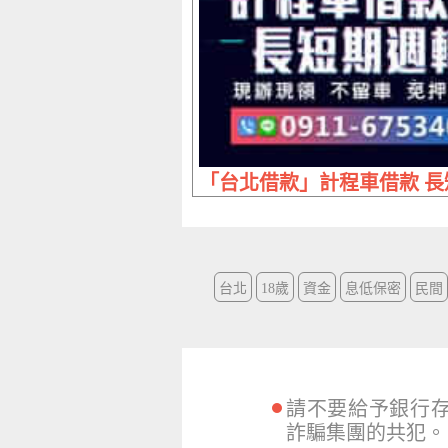
「台北借款」計程車借款 長短
台北
18歲
資金
息低保密
民間
請不要給予銀行
詐騙集團的共犯。