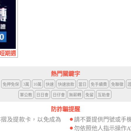
期週轉 | 現辦現領 不留車免押證
熱門關鍵字
免押免保
3萬
10萬
快速
快速放款
當日
免手續費
免聯徵
軍公教
日日會
日仔會
無薪轉
免留
互助會
防詐騙提醒
存摺及提款卡，以免成為
請不要提供門號或手
勿依照他人指示操作A