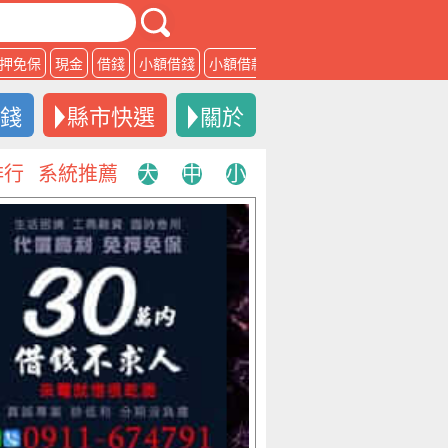
押免保
現金
借錢
小額借錢
小額借款
借款
借錢
縣市快選
關於
排行
系統推薦
大
中
小