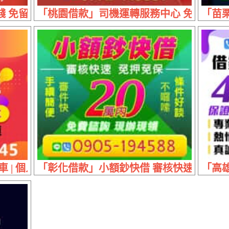
 免留車優惠專案 | 利息最低廉 分期最彈性
「桃園借款」司機運轉服務中心 免押免保 |
「苗栗
 | 個人車靠行車營業車 計程車借款
「彰化借款」小額鈔快借 審核快速 | 20萬
「高雄