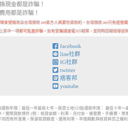
換現金都是詐騙！
費用都是詐騙！
理會號稱來自台灣借款.net官方人員要你貸款的，台灣借款.net只有經營
上其中一項都可能是詐騙。如有受騙請速電165報案，並同時回報檢舉該
facebook
line社群
IG社群
twitter
痞客邦
youtube
還款年限：最低一年最長七年，房貸土地123胎還款年限： 最低十年
為準。實際貸款條件 (例：核貸金額、利率、月付金、帳管費、手續費、
件不同而有所差異，保留核貸額度、適用利率、年限期數與核貸與否之權利