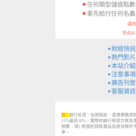
任何類型儲值點數
事先給付任何名義
請勿
符合以
財經快訊
熱門影片
本站介紹
注意事項
廣告刊登
客服資訊
註1
銀行信貸、信用瑕疵、清償債務貸款
12%最高30%，實際依銀行核貸方案
辦費…等) 視個別貸款產品及授信條
準。