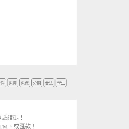
證件
免押
免保
分期
合法
學生
機驗證碼！
TM、或匯款！