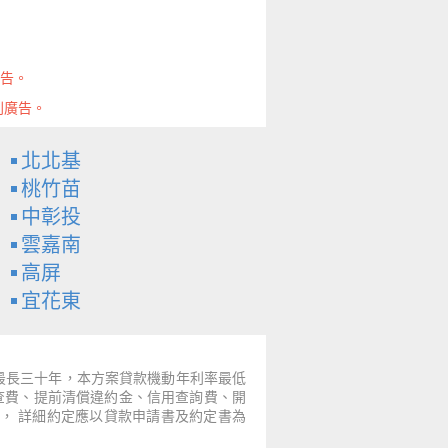
廣告。
則廣告。
北北基
桃竹苗
中彰投
雲嘉南
高屏
宜花東
～最長三十年，本方案貸款機動年利率最低
票查費、提前清償違約金、信用查詢費、開
， 詳細約定應以貸款申請書及約定書為