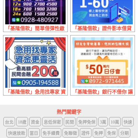
「基隆借款」簡單借彈性繳 本利攤還 | 借5萬 分24期月付2500
「基隆借款」證件影本借貸 線上審
「基隆借款」急用找專家 資金更靈活 | 最高200萬內 民間金融
「基隆借款」銀行不借你 讓我們
熱門關鍵字
台北
18歲
資金
息低保密
民間
免押免保
3萬
10萬
快速
快速放款
當日
免手續費
免聯徵
證件
免押
免保
分期