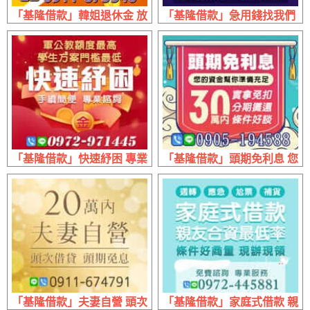
「基隆借款」韓姐退休金 放款快彈性繳 | 各行各業 現辦現領
「基隆借款」急用錢找我們 日付30天
「基隆借款」快速紓困 專業諮詢 | 軍公教額度最高 門檻最低
「基隆借款」頭期免利息 您的資
「基隆借款」夫妻自營 頭次借貸 | 20萬內 頭期免息
「基隆借款」家庭式借款 親友