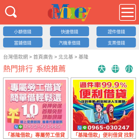
借錢LOGO
小額借錢
快速借錢
證件借錢
當鋪借錢
汽機車借錢
支票借錢
台灣借款網
>
首頁廣告
>
北北基
>
基隆
熱門排行
系統推薦
大
中
小
「基隆借款」專屬勞工借貸 線上免費諮詢 | 10萬內 首期免息
「基隆借款」便利借貸 找對專業