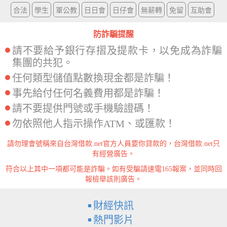
合法
學生
軍公教
日日會
日仔會
無薪轉
免留
互助會
防詐騙提醒
請不要給予銀行存摺及提款卡，以免成為詐騙
集團的共犯。
任何類型儲值點數換現金都是詐騙！
事先給付任何名義費用都是詐騙！
請不要提供門號或手機驗證碼！
勿依照他人指示操作ATM、或匯款！
請勿理會號稱來自台灣借款.net官方人員要你貸款的，台灣借款.net只
有經營廣告。
符合以上其中一項都可能是詐騙。如有受騙請速電165報案，並同時回
報檢舉該則廣告。
財經快訊
熱門影片