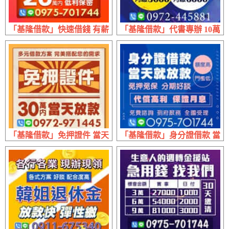
「基隆借款」快速借錢 有薪轉 | 20萬內 低利保密
「基隆借款」代書專辦 10萬月繳30
「基隆借款」免押證件 當天放款 | 30萬內 多元借款方案完
「基隆借款」身分證借款 當天就