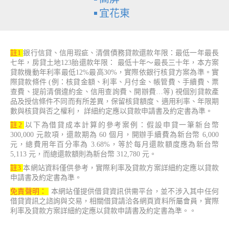
宜花東
註1
銀行信貸、信用瑕疵、清償債務貸款還款年限：最低一年最長
七年，房貸土地123胎還款年限： 最低十年～最長三十年，本方案
貸款機動年利率最低12%最高30%，實際依銀行核貸方案為準。實
際貸款條件 (例：核貸金額、利率、月付金、帳管費、手續費、票
查費、提前清償違約金、信用查詢費、開辦費…等) 視個別貸款產
品及授信條件不同而有所差異，保留核貸額度、適用利率、年限期
數與核貸與否之權利， 詳細約定應以貸款申請書及約定書為準。
註2
以下為借貸成本計算的參考案例：假設申貸一筆新台幣
300,000 元款項，還款期為 60 個月，開辦手續費為新台幣 6,000
元，總費用年百分率為 3.68%，等於每月還款額度應為新台幣
5,113 元，而總還款額則為新台幣 312,780 元。
註3
本網站資料僅供參考，實際利率及貸款方案詳細約定應以貸款
申請書及約定書為準。
免責聲明：
本網站僅提供借貸資訊供需平台，並不涉入其中任何
借貸資訊之諮詢與交易，相關借貸請洽各網頁資料所屬會員，實際
利率及貸款方案詳細約定應以貸款申請書及約定書為準。。